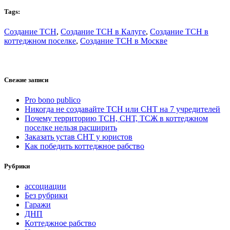
Tags:
Создание ТСН
,
Создание ТСН в Калуге
,
Создание ТСН в
коттеджном поселке
,
Создание ТСН в Москве
Свежие записи
Pro bono publico
Никогда не создавайте ТСН или СНТ на 7 учредителей
Почему территорию ТСН, СНТ, ТСЖ в коттеджном
поселке нельзя расширить
Заказать устав СНТ у юристов
Как победить коттеджное рабство
Рубрики
ассоциации
Без рубрики
Гаражи
ДНП
Коттеджное рабство