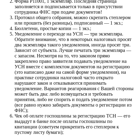
Форма Р11001, 1 экземпляр. Последняя страница
заполняется и подписывается только в присутствии
сотрудника ФНС при подаче документов!
Протокол общего собрания, можно скрепить степлером
или прошить (без разницы), подписанный — 1 экз.;
Бюллетени, простые копии — 1 экз.;
Уведомление о переходе на УСН — три экземпляра.
Обратите внимание, что в некоторых налоговых просят
два экземпляра такого уведомления, иногда просят три.
Зависит от субъекта. Лучше печатать три экземпляра —
с запасом. Несмотря на то, что законом прямо
закреплено право заявителя подавать уведомление на
УСН вместе с комплектом документов на регистрацию
(это написано даже на самой форме уведомления), на
практике сотрудники налоговой часто открыто
нарушают закон и отказываются принимать
уведомление. Вариантов реагирования с Вашей стороны
может быть два: либо возмущаться и требовать
принятия, либо не спорить и подать уведомление потом
(все равно нужно забирать документы о регистрации из
ФНС);
Чек об оплате госпошлины за регистрацию ТСН — его
выдадут в банке после оплаты госпошлины по
квитанции (советуем прикрепить его степлером к
пустому листу бумаги);