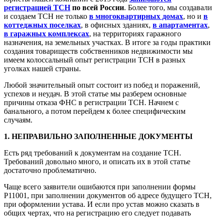
регистрацией ТСН
по всей России
. Более того, мы создавали
и создаем ТСН не только
в многоквартирных домах
, но и
в
коттеджных поселках
, в офисных зданиях,
в апартаментах
,
в гаражных комплексах
, на территориях гаражного
назначения, на земельных участках. В итоге за годы практики
создания товариществ собственников недвижимости мы
имеем колоссальный опыт регистрации ТСН в разных
уголках нашей страны.
Любой значительный опыт состоит из побед и поражений,
успехов и неудач. В этой статье мы разберем основные
причины отказа ФНС в регистрации ТСН. Начнем с
банального, а потом перейдем к более специфическим
случаям.
1. НЕПРАВИЛЬНО ЗАПОЛНЕННЫЕ ДОКУМЕНТЫ
Есть ряд требований к документам на создание ТСН.
Требований довольно много, и описать их в этой статье
достаточно проблематично.
Чаще всего заявители ошибаются при заполнении формы
Р11001, при заполнении документов об адресе будущего ТСН,
при оформлении устава. И если про устав можно сказать в
общих чертах, что на регистрацию его следует подавать