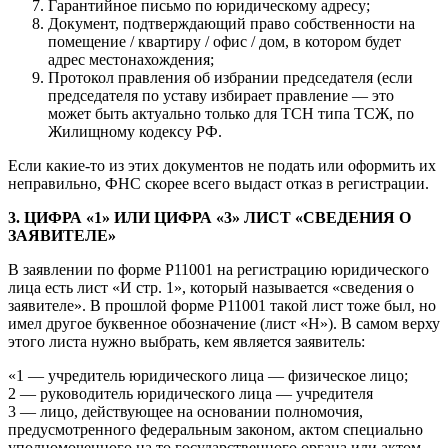
Гарантийное письмо по юридическому адресу;
Документ, подтверждающий право собственности на
помещение / квартиру / офис / дом, в котором будет
адрес местонахождения;
Протокол правления об избрании председателя (если
председателя по уставу избирает правление — это
может быть актуально только для ТСН типа ТСЖ, по
Жилищному кодексу РФ.
Если какие-то из этих документов не подать или оформить их
неправильно, ФНС скорее всего выдаст отказ в регистрации.
3. ЦИФРА «1» ИЛИ ЦИФРА «3» ЛИСТ «СВЕДЕНИЯ О
ЗАЯВИТЕЛЕ»
В заявлении по форме Р11001 на регистрацию юридического
лица есть лист «И стр. 1», который называется «сведения о
заявителе». В прошлой форме Р11001 такой лист тоже был, но
имел другое буквенное обозначение (лист «Н»). В самом верху
этого листа нужно выбрать, кем является заявитель:
«1 — учредитель юридического лица — физическое лицо;
2 — руководитель юридического лица — учредителя
3 — лицо, действующее на основании полномочия,
предусмотренного федеральным законом, актом специально
уполномоченного на то государственного органа или актом