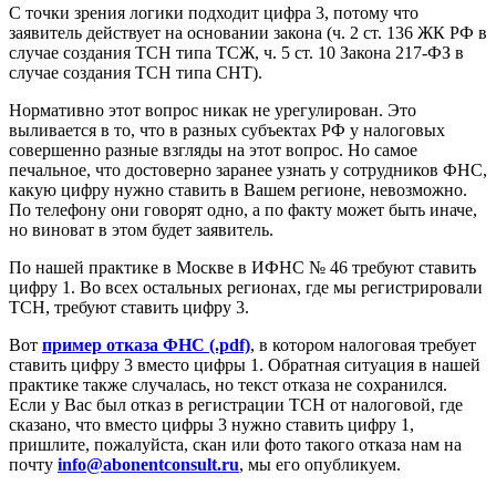
С точки зрения логики подходит цифра 3, потому что
заявитель действует на основании закона (ч. 2 ст. 136 ЖК РФ в
случае создания ТСН типа ТСЖ, ч. 5 ст. 10 Закона 217-ФЗ в
случае создания ТСН типа СНТ).
Нормативно этот вопрос никак не урегулирован. Это
выливается в то, что в разных субъектах РФ у налоговых
совершенно разные взгляды на этот вопрос. Но самое
печальное, что достоверно заранее узнать у сотрудников ФНС,
какую цифру нужно ставить в Вашем регионе, невозможно.
По телефону они говорят одно, а по факту может быть иначе,
но виноват в этом будет заявитель.
По нашей практике в Москве в ИФНС № 46 требуют ставить
цифру 1. Во всех остальных регионах, где мы регистрировали
ТСН, требуют ставить цифру 3.
Вот
пример отказа ФНС (.pdf)
, в котором налоговая требует
ставить цифру 3 вместо цифры 1. Обратная ситуация в нашей
практике также случалась, но текст отказа не сохранился.
Если у Вас был отказ в регистрации ТСН от налоговой, где
сказано, что вместо цифры 3 нужно ставить цифру 1,
пришлите, пожалуйста, скан или фото такого отказа нам на
почту
info@abonentconsult.ru
, мы его опубликуем.