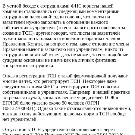
В устной беседе с сотрудниками ФНС юристы нашей
компании сталкивались со следующими комментариями
сотрудников налоговой: одни говорят, что листы на
заявителей нужно заполнять в отношении каждого
собственника-учредителя (то есть на всех, кто голосовал за
создание ТСН); другие говорят, что листы на заявителей
нужно заполнять только в отношении избранных членов
Правления. Кстати, на вопрос о том, какое отношение члены
Правления имеют к заявителю или учредителям, никто из
сотрудников внятный ответ дать не может, то есть подобные
суждения основаны не иначе как на личных фантазиях
конкретного сотрудника.
Отказ в регистрации ТСН с такой формулировкой получают
многие из тех, кто регистрирует ТСН. Некоторые даже
следуют указаниям ФНС и регистрируют ТСН со всеми
собственниками в учредителях. Например, в нашей практике
встречался случай, когда в качестве учредителей ТСЖ в
ЕГРЮЛ было указано около 50 человек (ОГРН
1081327000831). Однако такие отказы являются незаконными,
так как в силу действующих правовых норм в ТСН вообще
нет учредителей.
Отсутствие в ТСН учредителей обосновывается через
Приложение N 20 к Приказу ФНС России от 25.01.2012 N