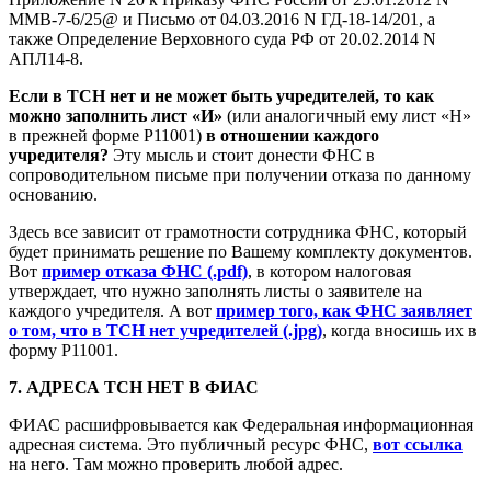
ММВ-7-6/25@ и Письмо от 04.03.2016 N ГД-18-14/201, а
также Определение Верховного суда РФ от 20.02.2014 N
АПЛ14-8.
Если в ТСН нет и не может быть учредителей, то как
можно заполнить лист «И»
(или аналогичный ему лист «Н»
в прежней форме Р11001)
в отношении каждого
учредителя?
Эту мысль и стоит донести ФНС в
сопроводительном письме при получении отказа по данному
основанию.
Здесь все зависит от грамотности сотрудника ФНС, который
будет принимать решение по Вашему комплекту документов.
Вот
пример отказа ФНС (.pdf)
, в котором налоговая
утверждает, что нужно заполнять листы о заявителе на
каждого учредителя. А вот
пример того, как ФНС заявляет
о том, что в ТСН нет учредителей (.jpg)
, когда вносишь их в
форму Р11001.
7. АДРЕСА ТСН НЕТ В ФИАС
ФИАС расшифровывается как Федеральная информационная
адресная система. Это публичный ресурс ФНС,
вот ссылка
на него. Там можно проверить любой адрес.