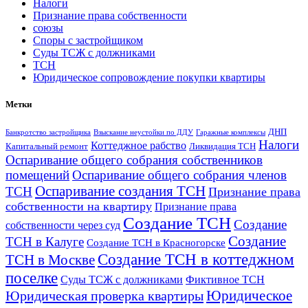
Налоги
Признание права собственности
союзы
Споры с застройщиком
Суды ТСЖ с должниками
ТСН
Юридическое сопровождение покупки квартиры
Метки
ДНП
Банкротство застройщика
Взыскание неустойки по ДДУ
Гаражные комплексы
Налоги
Коттеджное рабство
Капитальный ремонт
Ликвидация ТСН
Оспаривание общего собрания собственников
помещений
Оспаривание общего собрания членов
Оспаривание создания ТСН
ТСН
Признание права
собственности на квартиру
Признание права
Создание ТСН
Создание
собственности через суд
Создание
ТСН в Калуге
Создание ТСН в Красногорске
Создание ТСН в коттеджном
ТСН в Москве
поселке
Суды ТСЖ с должниками
Фиктивное ТСН
Юридическое
Юридическая проверка квартиры