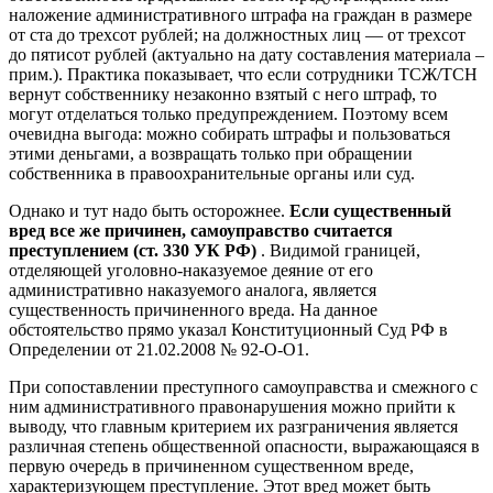
наложение административного штрафа на граждан в размере
от ста до трехсот рублей; на должностных лиц — от трехсот
до пятисот рублей (актуально на дату составления материала –
прим.). Практика показывает, что если сотрудники ТСЖ/ТСН
вернут собственнику незаконно взятый с него штраф, то
могут отделаться только предупреждением. Поэтому всем
очевидна выгода: можно собирать штрафы и пользоваться
этими деньгами, а возвращать только при обращении
собственника в правоохранительные органы или суд.
Однако и тут надо быть осторожнее.
Если существенный
вред все же причинен, самоуправство считается
преступлением (ст. 330 УК РФ)
. Видимой границей,
отделяющей уголовно-наказуемое деяние от его
административно наказуемого аналога, является
существенность причиненного вреда. На данное
обстоятельство прямо указал Конституционный Суд РФ в
Определении от 21.02.2008 № 92-О-О1.
При сопоставлении преступного самоуправства и смежного с
ним административного правонарушения можно прийти к
выводу, что главным критерием их разграничения является
различная степень общественной опасности, выражающаяся в
первую очередь в причиненном существенном вреде,
характеризующем преступление. Этот вред может быть