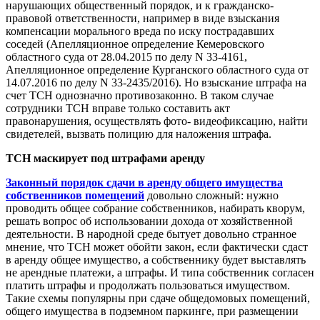
нарушающих общественный порядок, и к гражданско-
правовой ответственности, например в виде взыскания
компенсации морального вреда по иску пострадавших
соседей (Апелляционное определение Кемеровского
областного суда от 28.04.2015 по делу N 33-4161,
Апелляционное определение Курганского областного суда от
14.07.2016 по делу N 33-2435/2016). Но взыскание штрафа на
счет ТСН однозначно противозаконно. В таком случае
сотрудники ТСН вправе только составить акт
правонарушения, осуществлять фото- видеофиксацию, найти
свидетелей, вызвать полицию для наложения штрафа.
ТСН маскирует под штрафами аренду
Законный порядок сдачи в аренду общего имущества
собственников помещений
довольно сложный: нужно
проводить общее собрание собственников, набирать кворум,
решать вопрос об использовании дохода от хозяйственной
деятельности. В народной среде бытует довольно странное
мнение, что ТСН может обойти закон, если фактически сдаст
в аренду общее имущество, а собственнику будет выставлять
не арендные платежи, а штрафы. И типа собственник согласен
платить штрафы и продолжать пользоваться имуществом.
Такие схемы популярны при сдаче общедомовых помещений,
общего имущества в подземном паркинге, при размещении