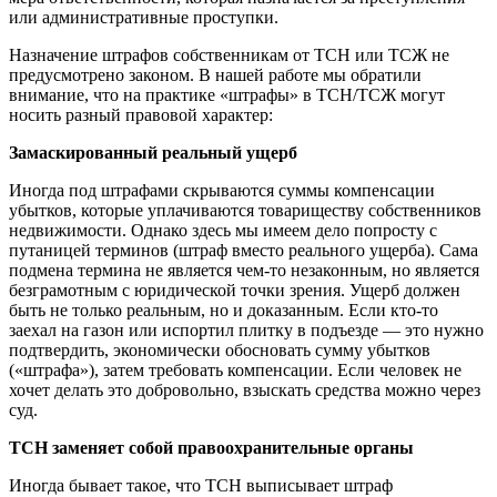
или административные проступки.
Назначение штрафов собственникам от ТСН или ТСЖ не
предусмотрено законом. В нашей работе мы обратили
внимание, что на практике «штрафы» в ТСН/ТСЖ могут
носить разный правовой характер:
Замаскированный реальный ущерб
Иногда под штрафами скрываются суммы компенсации
убытков, которые уплачиваются товариществу собственников
недвижимости. Однако здесь мы имеем дело попросту с
путаницей терминов (штраф вместо реального ущерба). Сама
подмена термина не является чем-то незаконным, но является
безграмотным с юридической точки зрения. Ущерб должен
быть не только реальным, но и доказанным. Если кто-то
заехал на газон или испортил плитку в подъезде — это нужно
подтвердить, экономически обосновать сумму убытков
(«штрафа»), затем требовать компенсации. Если человек не
хочет делать это добровольно, взыскать средства можно через
суд.
ТСН заменяет собой правоохранительные органы
Иногда бывает такое, что ТСН выписывает штраф