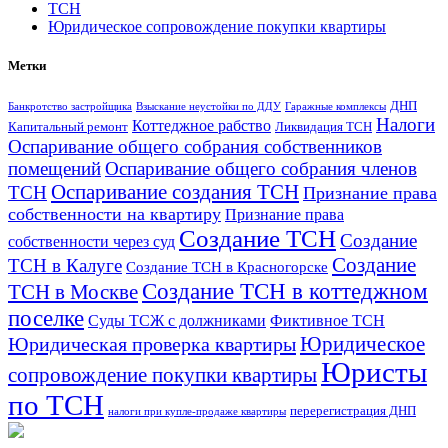
ТСН
Юридическое сопровождение покупки квартиры
Метки
ДНП
Банкротство застройщика
Взыскание неустойки по ДДУ
Гаражные комплексы
Налоги
Коттеджное рабство
Капитальный ремонт
Ликвидация ТСН
Оспаривание общего собрания собственников
помещений
Оспаривание общего собрания членов
Оспаривание создания ТСН
ТСН
Признание права
собственности на квартиру
Признание права
Создание ТСН
Создание
собственности через суд
Создание
ТСН в Калуге
Создание ТСН в Красногорске
Создание ТСН в коттеджном
ТСН в Москве
поселке
Суды ТСЖ с должниками
Фиктивное ТСН
Юридическое
Юридическая проверка квартиры
Юристы
сопровождение покупки квартиры
по ТСН
перерегистрация ДНП
налоги при купле-продаже квартиры