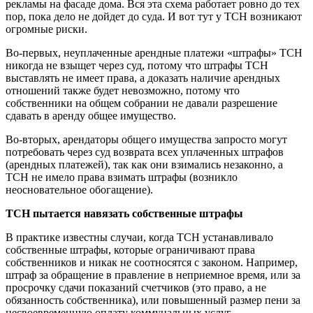
рекламы на фасаде дома. Вся эта схема работает ровно до тех
пор, пока дело не дойдет до суда. И вот тут у ТСН возникают
огромные риски.
Во-первых, неуплаченные арендные платежи «штрафы» ТСН
никогда не взыщет через суд, потому что штрафы ТСН
выставлять не имеет права, а доказать наличие арендных
отношений также будет невозможно, потому что
собственники на общем собрании не давали разрешение
сдавать в аренду общее имущество.
Во-вторых, арендаторы общего имущества запросто могут
потребовать через суд возврата всех уплаченных штрафов
(арендных платежей), так как они взимались незаконно, а
ТСН не имело права взимать штрафы (возникло
неосновательное обогащение).
ТСН пытается навязать собственные штрафы
В практике известны случаи, когда ТСН устанавливало
собственные штрафы, которые ограничивают права
собственников и никак не соотносятся с законом. Например,
штраф за обращение в правление в неприемное время, или за
просрочку сдачи показаний счетчиков (это право, а не
обязанность собственника), или повышенный размер пени за
несвоевременную оплату коммунальных услуг.