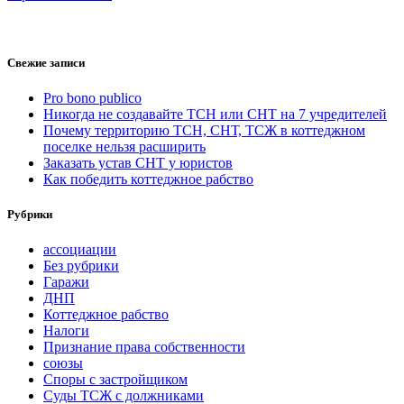
Свежие записи
Pro bono publico
Никогда не создавайте ТСН или СНТ на 7 учредителей
Почему территорию ТСН, СНТ, ТСЖ в коттеджном
поселке нельзя расширить
Заказать устав СНТ у юристов
Как победить коттеджное рабство
Рубрики
ассоциации
Без рубрики
Гаражи
ДНП
Коттеджное рабство
Налоги
Признание права собственности
союзы
Споры с застройщиком
Суды ТСЖ с должниками