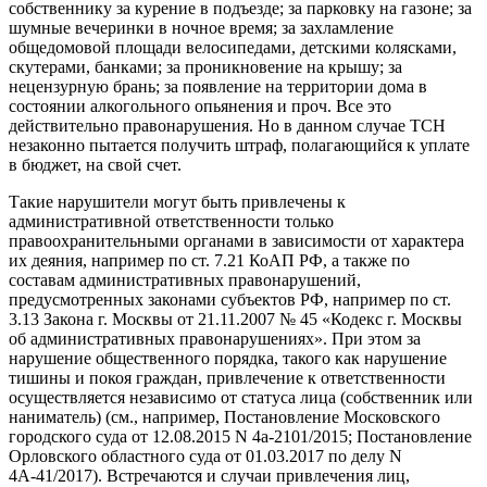
собственнику за курение в подъезде; за парковку на газоне; за
шумные вечеринки в ночное время; за захламление
общедомовой площади велосипедами, детскими колясками,
скутерами, банками; за проникновение на крышу; за
нецензурную брань; за появление на территории дома в
состоянии алкогольного опьянения и проч. Все это
действительно правонарушения. Но в данном случае ТСН
незаконно пытается получить штраф, полагающийся к уплате
в бюджет, на свой счет.
Такие нарушители могут быть привлечены к
административной ответственности только
правоохранительными органами в зависимости от характера
их деяния, например по ст. 7.21 КоАП РФ, а также по
составам административных правонарушений,
предусмотренных законами субъектов РФ, например по ст.
3.13 Закона г. Москвы от 21.11.2007 № 45 «Кодекс г. Москвы
об административных правонарушениях». При этом за
нарушение общественного порядка, такого как нарушение
тишины и покоя граждан, привлечение к ответственности
осуществляется независимо от статуса лица (собственник или
наниматель) (см., например, Постановление Московского
городского суда от 12.08.2015 N 4а-2101/2015; Постановление
Орловского областного суда от 01.03.2017 по делу N
4А-41/2017). Встречаются и случаи привлечения лиц,